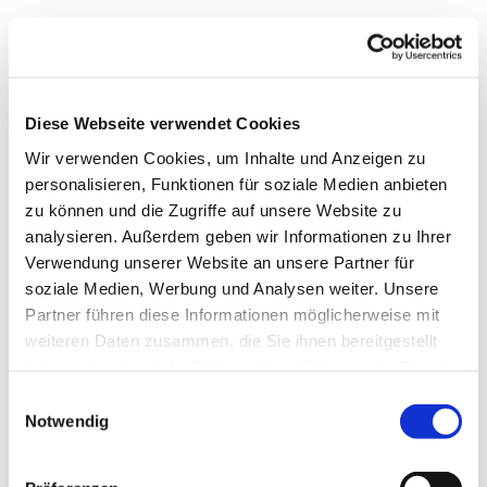
1 Stunde Zeit für die Bibel. Das bereichert das
Diese Webseite verwendet Cookies
eigene Denken und Glauben. Der Austausch mit
anderen tut gut.
Wir verwenden Cookies, um Inhalte und Anzeigen zu
personalisieren, Funktionen für soziale Medien anbieten
zu können und die Zugriffe auf unsere Website zu
analysieren. Außerdem geben wir Informationen zu Ihrer
Verwendung unserer Website an unsere Partner für
soziale Medien, Werbung und Analysen weiter. Unsere
Das Wichtigste in Kürze
Partner führen diese Informationen möglicherweise mit
weiteren Daten zusammen, die Sie ihnen bereitgestellt
haben oder die sie im Rahmen Ihrer Nutzung der Dienste
Zeit?
dienstags
gesammelt haben.
E
18.30 Uhr
Notwendig
i
Wo?
Gemeindehaus,
n
Friedhofsweg 6, 33813
w