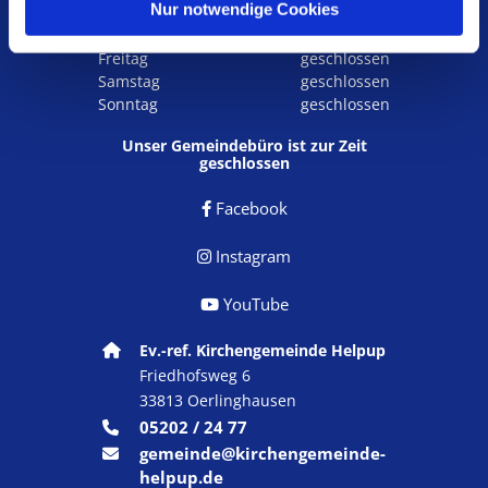
l
Nur notwendige Cookies
Mittwoch
09:00 - 11:00
Donnerstag
16:00 - 18:00
Freitag
geschlossen
Samstag
geschlossen
Sonntag
geschlossen
Unser Gemeindebüro ist zur Zeit
geschlossen
Facebook

Instagram

YouTube

Ev.-ref. Kirchengemeinde Helpup

Friedhofsweg 6
33813 Oerlinghausen
05202 / 24 77

gemeinde@kirchengemeinde-

helpup.de