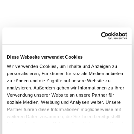
Diese Webseite verwendet Cookies
© Foto: Gerd Altmann (pixabay)
Wir verwenden Cookies, um Inhalte und Anzeigen zu
personalisieren, Funktionen für soziale Medien anbieten
zu können und die Zugriffe auf unsere Website zu
analysieren. Außerdem geben wir Informationen zu Ihrer
Wir auf SocialMedia
Verwendung unserer Website an unsere Partner für
soziale Medien, Werbung und Analysen weiter. Unsere
Partner führen diese Informationen möglicherweise mit
Weiterlesen
weiteren Daten zusammen, die Sie ihnen bereitgestellt
haben oder die sie im Rahmen Ihrer Nutzung der Dienste
gesammelt haben.
E